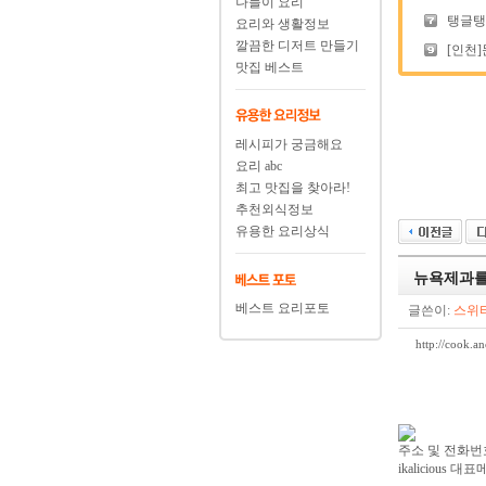
나들이 요리
탱글탱글
요리와 생활정보
깔끔한 디저트 만들기
[인천]
맛집 베스트
레시피가 궁금해요
요리 abc
최고 맛집을 찾아라!
추천외식정보
유용한 요리상식
뉴욕제과를 
베스트 요리포토
글쓴이:
스위
http://cook
주소 및 전화번호 서
ikalicious