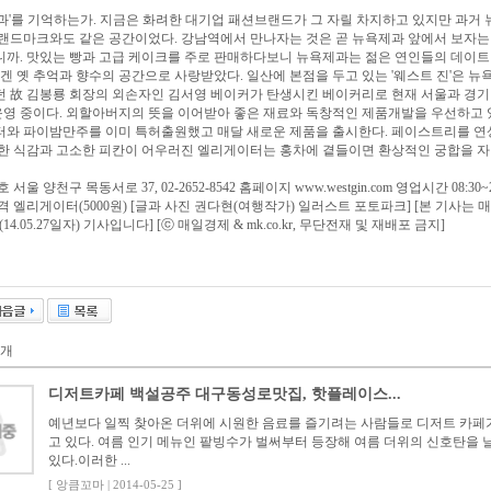
과'를 기억하는가. 지금은 화려한 대기업 패션브랜드가 그 자릴 차지하고 있지만 과거
랜드마크와도 같은 공간이었다. 강남역에서 만나자는 것은 곧 뉴욕제과 앞에서 보자는
까. 맛있는 빵과 고급 케이크를 주로 판매하다보니 뉴욕제과는 젊은 연인들의 데이트
에겐 옛 추억과 향수의 공간으로 사랑받았다. 일산에 본점을 두고 있는 '웨스트 진'은 
 故 김봉룡 회장의 외손자인 김서영 베이커가 탄생시킨 베이커리로 현재 서울과 경기
운영 중이다. 외할아버지의 뜻을 이어받아 좋은 재료와 독창적인 제품개발을 우선하고 
터와 파이밤만주를 이미 특허출원했고 매달 새로운 제품을 출시한다. 페이스트리를 
한 식감과 고소한 피칸이 어우러진 엘리게이터는 홍차에 곁들이면 환상적인 궁합을 자
울 양천구 목동서로 37, 02-2652-8542 홈페이지 www.westgin.com 영업시간 08:30~2
격 엘리게이터(5000원) [글과 사진 권다현(여행작가)
일러스트
포토파크] [본 기사는 
29호(14.05.27일자) 기사입니다] [ⓒ 매일경제 & mk.co.kr, 무단전재 및 재배포 금지]
개
디저트카페 백설공주 대구동성로맛집, 핫플레이스...
예년보다 일찍 찾아온 더위에 시원한 음료를 즐기려는 사람들로 디저트 카페
고 있다. 여름 인기 메뉴인 팥빙수가 벌써부터 등장해 여름 더위의 신호탄을 
있다.이러한 ...
[ 앙큼꼬마 | 2014-05-25 ]