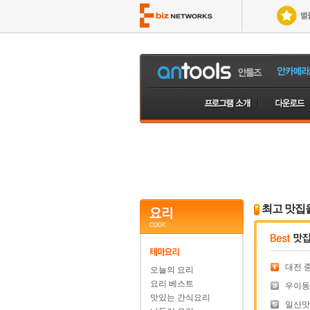
최고 맛집
대전 중
오늘의 요리
요리 베스트
우이동 
맛있는 간식요리
일산맛집