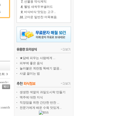
선물용 약식케익
8
웰빙 새싹두부샐러드
바삭바삭 맛있는 고구...
5
고마운 밑반찬 어묵볶음.
★담배 피우는 사람에게 ...
피부에 좋은 음식
눌러붙은 계란찜 뚝배기 깔끔...
사골 끓이는 법
조회:
3
earch=
생생한 색깔의 과일도시락 만들기
맥주에 대한 지식
직장맘을 위한 간단한 반찬 ...
com/ch
전문가에게 배운 수육 맛있게...