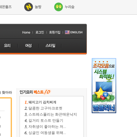
을 찾아라
돼지고기 김치찌게
달콤한 고구마크로켓
스트레스풀리는 화끈매운낙지
7
길거리 토스트 만들기
8
자취생이 좋아하는 저...
싱글인 여동생을 위해...
4