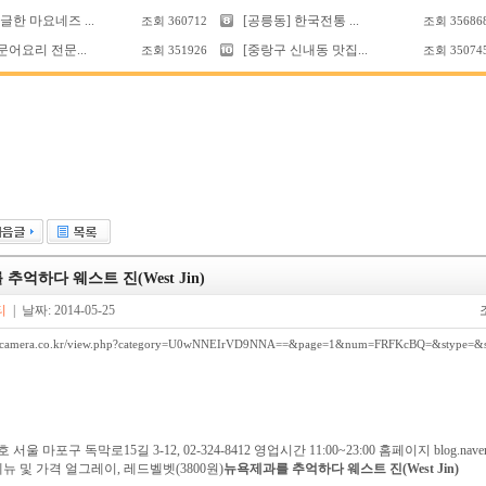
한 마요네즈 ...
[공릉동] 한국전통 ...
조회
360712
조회
35686
문어요리 전문...
[중랑구 신내동 맛집...
조회
351926
조회
35074
추억하다 웨스트 진(West Jin)
티
| 날짜: 2014-05-25
.ancamera.co.kr/view.php?category=U0wNNEIrVD9NNA==&page=1&num=FRFKcBQ=&stype=&s
울 마포구 독막로15길 3-12, 02-324-8412 영업시간 11:00~23:00 홈페이지 blog.naver.
 대표메뉴 및 가격 얼그레이, 레드벨벳(3800원)
뉴욕제과를 추억하다 웨스트 진(West Jin)