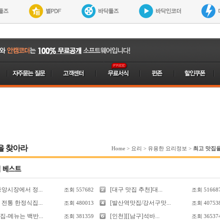
을 찾아라
Home
>
요리
>
유용한 요리정보
>
최고 맛집
앙시장에서 정...
[대구 맛집 추천]대...
조회
557682
조회
51668
전통 한정식집...
[발산역맛집/강서구맛...
조회
480013
조회
40753
-메뉴는 백반...
[인천][[남구]석바...
조회
381359
조회
36537