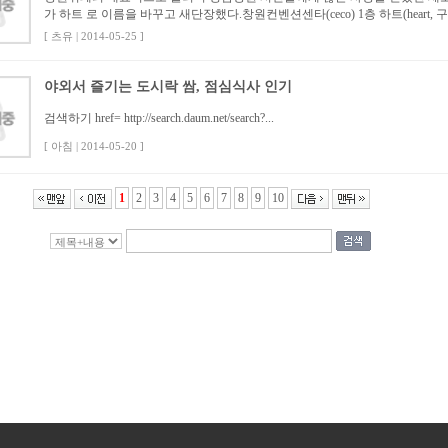
가 하트 로 이름을 바꾸고 새단장했다.창원컨벤션센타(ceco) 1층 하트(heart, 구 
[ 츠유 | 2014-05-25 ]
야외서 즐기는 도시락 쌈, 점심식사 인기
검색하기 href= http://search.daum.net/search?...
[ 아침 | 2014-05-20 ]
1
2
3
4
5
6
7
8
9
10