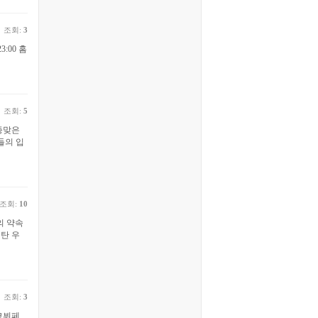
조회:
3
3:00 홈
조회:
5
증맞은
들의 입
조회:
10
의 약속
탄 우
조회:
3
코뷔페