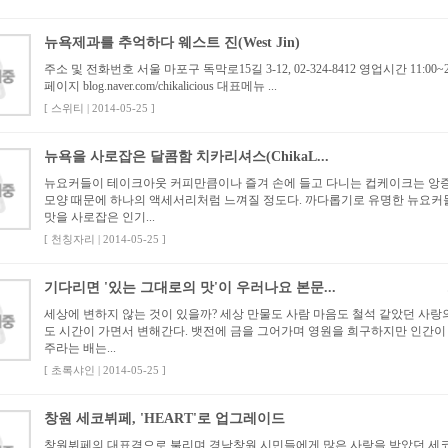
뉴욕제과를 추억하다 웨스트 진(West Jin)
주소 및 전화번호 서울 마포구 독막로15길 3-12, 02-324-8412 영업시간 11:00~2
페이지 blog.naver.com/chikalicious 대표메뉴 ...
[ 스위티 | 2014-05-25 ]
뉴욕을 사로잡은 달콤함 치카리셔스(ChikaL...
뉴요커들이 테이크아웃 커피만큼이나 즐겨 손에 들고 다니는 컵케이크는 앙
모양 때문에 하나의 액세서리처럼 느껴질 정도다. 까다롭기로 유명한 뉴요커
맛을 사로잡은 인기...
[ 천칭자리 | 2014-05-25 ]
기다리면 '있는 그대로의 맛'이 우러나요 본문...
세상에 변하지 않는 것이 있을까? 세상 만물도 사람 마음도 철석 같았던 사랑
도 시간이 가면서 변해간다. 뱃전에 금을 그어가며 영원을 희구하지만 인간이 
주라는 배는...
[ 초록샤인 | 2014-05-25 ]
창원 세코뷔페, 'HEART'로 업그레이드
창원뷔페의 대표격으로 불리며 경남창원 시민들에게 많은 사랑을 받았던 세