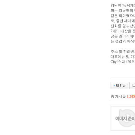
강남역 '뉴욕제
과는 강남역의 
같은 의미였으니
로, 중년 세대
신화를 일궈냈던
7개의 매장을 
곳은 엘리게이
는 겹겹의 바삭
주소 및 전화번호 서
대표메뉴 및 가
Citylife 제4
총 게시글
1,385