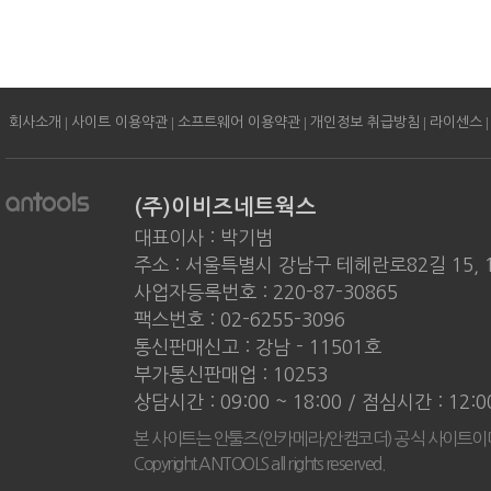
|
|
|
|
|
회사소개
사이트 이용약관
소프트웨어 이용약관
개인정보 취급방침
라이센스
(주)이비즈네트웍스
대표이사 : 박기범
주소 : 서울특별시 강남구 테헤란로82길 15, 
사업자등록번호 : 220-87-30865
팩스번호 : 02-6255-3096
통신판매신고 : 강남 - 11501호
부가통신판매업 : 10253
상담시간 : 09:00 ~ 18:00 / 점심시간 : 12:
본 사이트는 안툴즈(안카메라/안캠코더) 공식 사이트이
Copyright ANTOOLS all rights reserved.