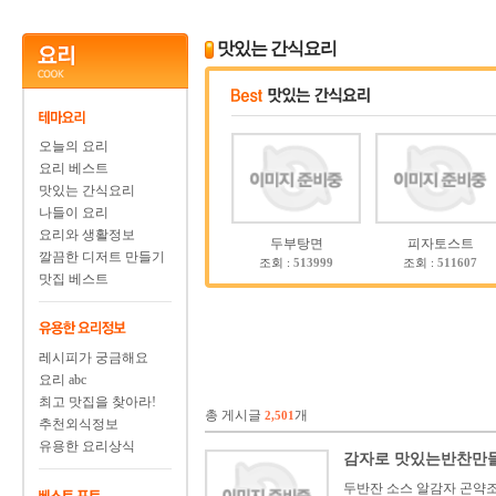
맛있는 간식요리
오늘의 요리
요리 베스트
맛있는 간식요리
나들이 요리
요리와 생활정보
두부탕면
피자토스트
깔끔한 디저트 만들기
조회 :
513999
조회 :
511607
맛집 베스트
레시피가 궁금해요
요리 abc
최고 맛집을 찾아라!
총 게시글
개
2,501
추천외식정보
유용한 요리상식
감자로 맛있는반찬만
두반잔 소스 알감자 곤약조림재