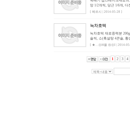
뚝배기 찹스테이크재료쇠고기(
망 1/2개씩, 당근 1/6개,
[ 헤르시 | 2014-05-28 ]
녹차호떡
녹차호떡 재료중력분 200g,
술씩, 소(흑설탕 4큰술, 황
[ ★…㉧Ħ플 ㉺㉧I | 2014-05-
1
2
3
4