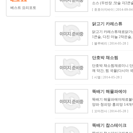
소스 (두반장 ,맛술 각2큰술
베스트 요리포토
[ 호호아지바이 | 2014-09-04 
닭고기 카레스튜
닭고기 카레스튜재료닭가슴살 2
1큰술, 다진 마늘 2작은술,
[ 블루베리 | 2014-05-28 ]
단호박 채소찜
단호박 채소찜재료미니 단호박 
깨 약간, 찜 국물(다시마 국물
[ 시엘 | 2014-05-28 ]
뚝배기 해물파에야
뚝배기 해물파에야재료불린 쌀
양파·청피망·홍피망 1/4개씩
[ 꼬마천사 | 2014-05-28 ]
뚝배기 찹스테이크