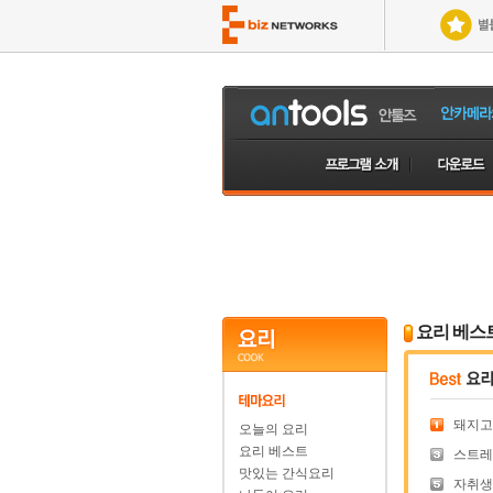
요리 베스
돼지고
오늘의 요리
요리 베스트
스트레
맛있는 간식요리
자취생이