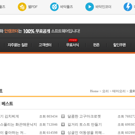
트
Home
>
요리
>
테마요리
>
요
기 김치찌게
달콤한 고구마크로켓
조회
803434
조회
76927
스풀리는 화끈매운낙지
길거리 토스트 만들기
조회
712046
조회
69930
 좋아하는 저...
싱글인 여동생을 위해...
조회
614598
조회
60299