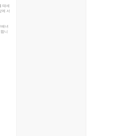
를 태세
앞에 서
후배녀
개합니