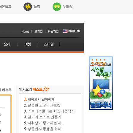
리 베스트
돼지고기 김치찌게
달콤한 고구마크로켓
스트레스풀리는 화끈매운낙지
2
길거리 토스트 만들기
7
자취생이 좋아하는 저...
싱글인 여동생을 위해...
9