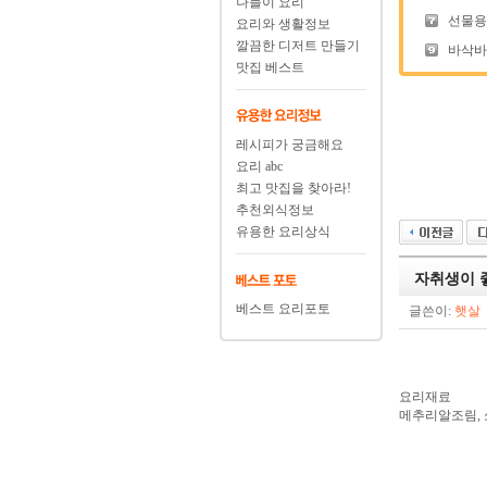
나들이 요리
선물용
요리와 생활정보
깔끔한 디저트 만들기
바삭바삭
맛집 베스트
레시피가 궁금해요
요리 abc
최고 맛집을 찾아라!
추천외식정보
유용한 요리상식
자취생이 
베스트 요리포토
글쓴이:
햇살
요리재료
메추리알조림,