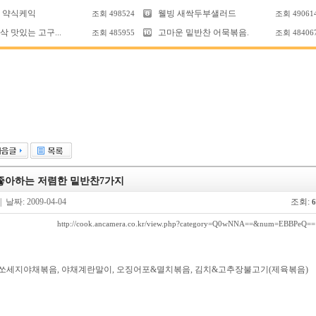
 약식케익
웰빙 새싹두부샐러드
조회
498524
조회
49061
 맛있는 고구...
고마운 밑반찬 어묵볶음.
조회
485955
조회
48406
좋아하는 저렴한 밑반찬7가지
| 날짜: 2009-04-04
조회:
6
http://cook.ancamera.co.kr/view.php?category=Q0wNNA==&num=EBBPeQ==
 쏘세지야채볶음, 야채계란말이, 오징어포&멸치볶음, 김치&고추장불고기(제육볶음)