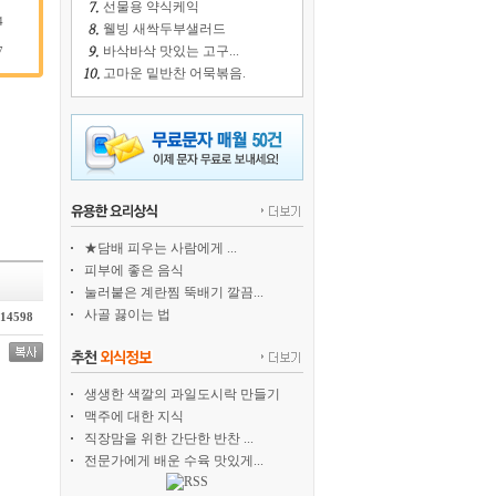
선물용 약식케익
4
웰빙 새싹두부샐러드
바삭바삭 맛있는 고구...
7
고마운 밑반찬 어묵볶음.
★담배 피우는 사람에게 ...
피부에 좋은 음식
눌러붙은 계란찜 뚝배기 깔끔...
사골 끓이는 법
14598
생생한 색깔의 과일도시락 만들기
맥주에 대한 지식
직장맘을 위한 간단한 반찬 ...
전문가에게 배운 수육 맛있게...