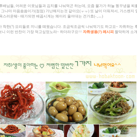
후배님들, 어려운 이웃님들과 김치를 나눠먹곤 하는데,
요즘 물가가 하늘 똥꾸녕을 찌
, 그나마 마음씀씀이가(점점) 가난해지는것 같아요(ㅜㅜ) 또 날이 더워져서, 가스렌지 
욕스러운뒈~ 때가되면 배꼽시계는 왜이리 울어대는 건가효(-.,ㅡ)
 착한(?) 요리들로 끼니를 떼웠습니다. 조금씩조금씩 나눠먹기도 하고요~ 자취하는 
니 이런 반찬이 가장 먹고싶었노라~ 하더라구요^^
자취생용(?) 레시피
짤막하게 소