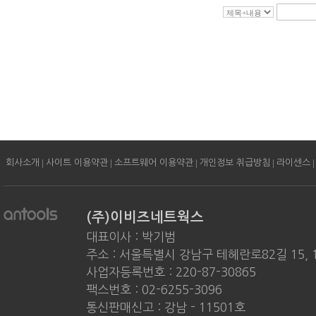
|
|
|
|
|
회사소개
사이트 이용약관
소프트웨어 이용약관
개인정보 취급방침
라이센스
(주)이비즈네트웍스
대표이사 : 박기범
주소 : 서울특별시 강남구 테헤란로82길 15, 
사업자등록번호 : 220-87-30865
팩스번호 : 02-6255-3096
통신판매신고 : 강남 - 11501호