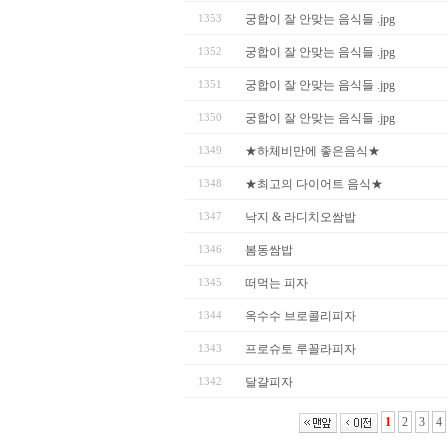
1353
궁합이 잘 안맞는 음식들 .jpg
1352
궁합이 잘 안맞는 음식들 .jpg
1351
궁합이 잘 안맞는 음식들 .jpg
1350
궁합이 잘 안맞는 음식들 .jpg
1349
★하체비만에 좋은음식★
1348
★최고의 다이어트 음식★
1347
낙지 & 라디치오쌈밥
1346
봄동쌈밥
1345
떠먹는 피자
1344
옥수수 브로콜리피자
1343
프로슈토 루꼴라피자
1342
달걀피자
1
2
3
4