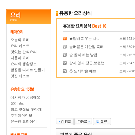
유용한 요리상식
★담배 피우는 사...
조회
3731
오늘의 요리
요리 베스트
눌러붙은 계란찜 뚝배...
조회
3394
맛있는 간식요리
술 빨리 깨는 방법
조회
2467
나들이 요리
감자,양파,당근,보관법
조회
2342
요리와 생활정보
깔끔한 디저트 만들기
♧ 도시락을 예쁘...
조회
2280
맛집 베스트
레시피가 궁금해요
요리 abc
최고 맛집을 찾아라!
추천외식정보
유용한 요리상식
피부에 좋은 음식