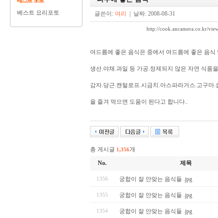
베스트 요리포토
글쓴이:
여리
| 날짜: 2008-08-31
http://cook.ancamera.co.kr
여드름에 좋은 음식은 중에서 여드름에 좋은 음식
생선.야채.과일 등 가공.정제되지 않은 자연 식품
감자.당근.캔털로프.시금치.아스파라거스.고구마.
을 즐겨 먹으면 도움이 된다고 합니다..
총 게시글
개
1,356
No.
제목
1356
궁합이 잘 안맞는 음식들 .jpg
1355
궁합이 잘 안맞는 음식들 .jpg
1354
궁합이 잘 안맞는 음식들 .jpg