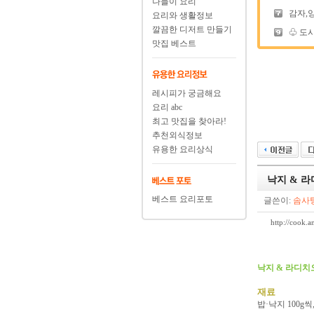
나들이 요리
감자,
요리와 생활정보
깔끔한 디저트 만들기
♧ 도시
맛집 베스트
레시피가 궁금해요
요리 abc
최고 맛집을 찾아라!
추천외식정보
유용한 요리상식
낙지 & 
베스트 요리포토
글쓴이:
솜사
http://coo
낙지 & 라디
재료
밥·낙지 100g