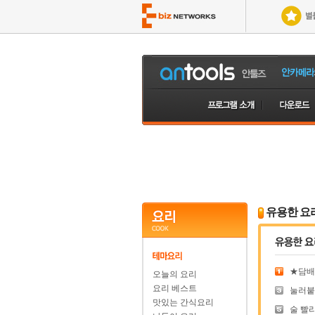
유용한 요
★담배 
오늘의 요리
요리 베스트
눌러붙은
맛있는 간식요리
술 빨