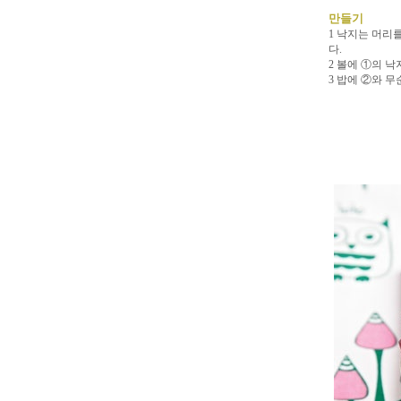
만들기
1 낙지는 머리
다.
2 볼에 ①의 
3 밥에 ②와 