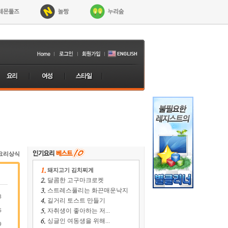
요리상식
돼지고기 김치찌게
달콤한 고구마크로켓
스트레스풀리는 화끈매운낙지
8
길거리 토스트 만들기
6
자취생이 좋아하는 저...
싱글인 여동생을 위해...
9