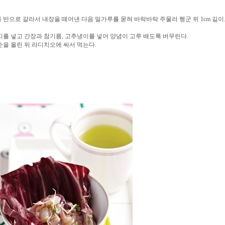
를 반으로 갈라서 내장을 떼어낸 다음 밀가루를 묻혀 바락바락 주물러 헹군 뒤 1cm 길이
낙지를 넣고 간장과 참기름, 고추냉이를 넣어 양념이 고루 배도록 버무린다.
무순을 올린 뒤 라디치오에 싸서 먹는다.