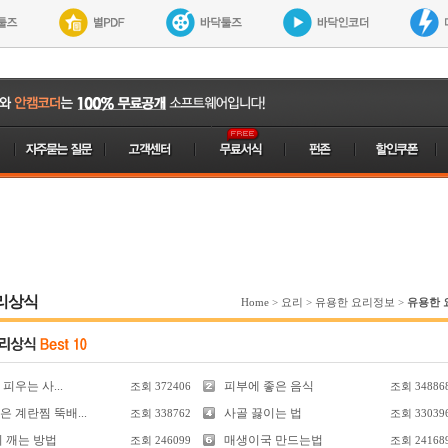
리상식
Home
>
요리
>
유용한 요리정보
>
유용한 
피우는 사...
피부에 좋은 음식
조회
372406
조회
34886
 계란찜 뚝배...
사골 끓이는 법
조회
338762
조회
33039
리 깨는 방법
매생이국 만드는법
조회
246099
조회
24168