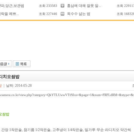
양파,당근,보관법
홍삼에 대해 잘못 알...
조회
233583
조회
22911
락을 예쁘...
옥수수 삶는 법
조회
227446
조회
16832
라디치오쌈밥
탕
| 날짜: 2014-05-28
k.ancamera.co.kr/view.php?category=QkYTLUwwVTtNIxs=&page=1&num=FRFLdRM=&stype=&s
치오쌈밥
씩, 간장 1작은술, 참기름 1/2작은술, 고추냉이 1/4작은술, 밀가루·무순·라디치오 약간씩