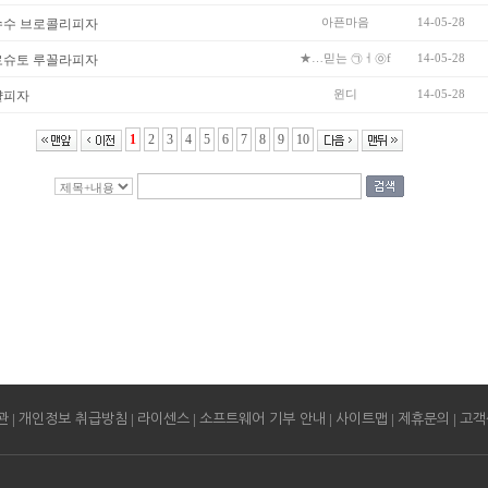
아픈마음
14-05-28
수수 브로콜리피자
★…믿는 ㉠ㅓ㉧f
14-05-28
로슈토 루꼴라피자
윈디
14-05-28
걀피자
1
2
3
4
5
6
7
8
9
10
|
|
|
|
|
|
관
개인정보 취급방침
라이센스
소프트웨어 기부 안내
사이트맵
제휴문의
고객