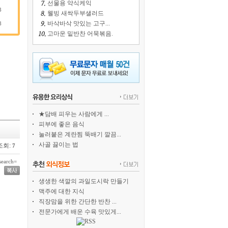
선물용 약식케익
3
웰빙 새싹두부샐러드
바삭바삭 맛있는 고구...
8
고마운 밑반찬 어묵볶음.
★담배 피우는 사람에게 ...
피부에 좋은 음식
눌러붙은 계란찜 뚝배기 깔끔...
사골 끓이는 법
조회:
7
earch=
생생한 색깔의 과일도시락 만들기
맥주에 대한 지식
직장맘을 위한 간단한 반찬 ...
전문가에게 배운 수육 맛있게...