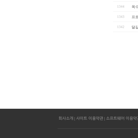
1344
옥
1343
프
1342
달
|
|
회사소개
사이트 이용약관
소프트웨어 이용약