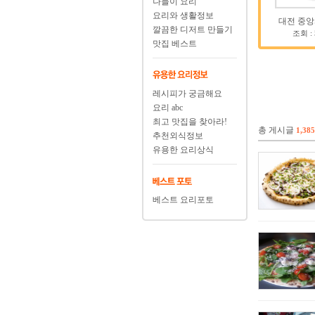
나들이 요리
요리와 생활정보
대전 중앙
깔끔한 디저트 만들기
조회 :
맛집 베스트
레시피가 궁금해요
요리 abc
최고 맛집을 찾아라!
총 게시글
1,385
추천외식정보
유용한 요리상식
베스트 요리포토