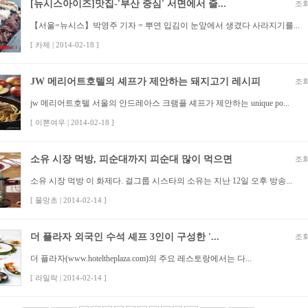
[뉴시스아이즈]맛집-'부산 중심' 서면에서 즐...
조회
【서울=뉴시스】박영주 기자 = 뿌연 입김이 눈앞에서 생겼다 사라지기를...
[ 카제 | 2014-02-18 ]
JW 메리어트호텔의 셰프가 제안하는 돼지고기 레시피
조회
jw 메리어트호텔 서울의 안드레아스 크램플 셰프가 제안하는 unique po...
[ 이뽄여우 | 2014-02-18 ]
소유 시장 먹방, 피순대까지 피순대 많이 먹으면
조회
소유 시장 먹방 이 화제다. 걸그룹 시스타의 소유는 지난 12일 오후 방송...
[ 물망초 | 2014-02-14 ]
더 플라자 외국인 수석 셰프 3인이 구성한 '...
조회
더 플라자(www.hoteltheplaza.com)의 주요 레스토랑에서는 다...
[ 라일락 | 2014-02-14 ]