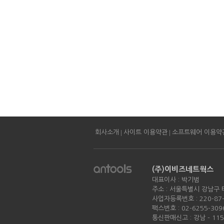
|
|
회사소개
사이트 이용약관
소프트웨어 이용약
(주)이비즈네트웍스
대표이사 : 박기범
주소 : 서울특별시 강남구 
사업자등록번호 : 220-87-
팩스번호 : 02-6255-309
통신판매신고 : 강남 - 11