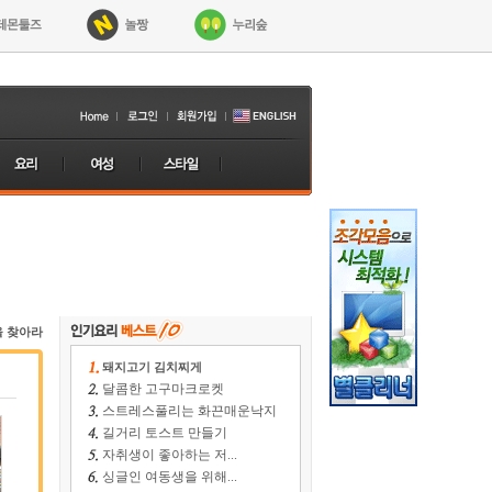
을 찾아라
돼지고기 김치찌게
달콤한 고구마크로켓
스트레스풀리는 화끈매운낙지
길거리 토스트 만들기
자취생이 좋아하는 저...
싱글인 여동생을 위해...