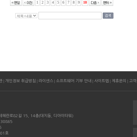
1
2
3
4
5
6
7
8
9
10
|
|
|
|
|
|
관
개인정보 취급방침
라이센스
소프트웨어 기부 안내
사이트맵
제휴문의
고객
테헤란로82길 15, 14층(대치동, 디아이타워)
30865
6
501호