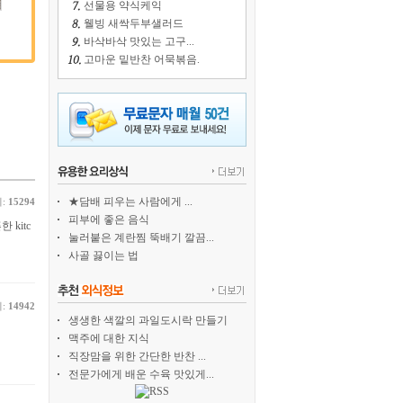
선물용 약식케익
웰빙 새싹두부샐러드
바삭바삭 맛있는 고구...
고마운 밑반찬 어묵볶음.
★담배 피우는 사람에게 ...
:
15294
피부에 좋은 음식
 kitc
눌러붙은 계란찜 뚝배기 깔끔...
사골 끓이는 법
:
14942
생생한 색깔의 과일도시락 만들기
맥주에 대한 지식
직장맘을 위한 간단한 반찬 ...
전문가에게 배운 수육 맛있게...