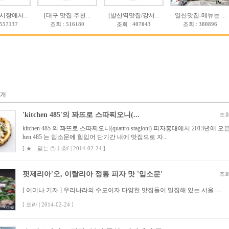
시장에서...
[대구 맛집 추천...
[발산역맛집/강서...
일산맛집-메뉴는 ...
557137
조회 :
516180
조회 :
407043
조회 :
380896
개
'kitchen 485'의 꽈뜨로 스따찌오니(...
조회
kitchen 485 의 꽈뜨로 스따찌오니(quattro stagioni) 피자홍대에서 2013년에 오픈한
hen 485 는 입소문에 힘입어 단기간 내에 맛집으로 자...
[ ★…믿는 ㉠ㅓ㉧f | 2014-02-24 ]
핏제리아'오, 이탈리아 정통 피자 맛 '입소문'
조회
[ 이미나 기자 ] 우리나라의 수도이자 다양한 맛집들이 밀집해 있는 서울. ...
[ 포라 | 2014-02-24 ]