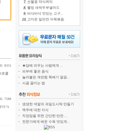
선물용 약식케익
웰빙 새싹두부샐러드
바삭바삭 맛있는 고구...
고마운 밑반찬 어묵볶음.
★담배 피우는 사람에게 ...
회:
8351
피부에 좋은 음식
 브로콜
눌러붙은 계란찜 뚝배기 깔끔...
사골 끓이는 법
회:
7580
생생한 색깔의 과일도시락 만들기
우더 ¼
맥주에 대한 지식
직장맘을 위한 간단한 반찬 ...
전문가에게 배운 수육 맛있게...