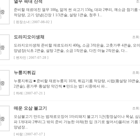
열무 속대 산적
조
준비할 재료데친 열무 100g, 얇게 썬 쇠고기 150g, 대파 2뿌리, 꺠소금·참기름
적당량, 고기 양념(간장 1 1/3큰술, 설탕 1큰술, 청주 1...
[ 된장소녀 | 2007-08-02 ]
도라지오이생채
조회
도라지오이생채 준비할 재료도라지 400g, 소금 3작은술, 고춧가루 4큰술, 오이 
양념장(식초 2큰술, 설탕 2큰술, 소금 1작은술, 다진 마늘 2작은술, 다...
[ 벤자민 | 2007-07-28 ]
누룽지튀김
조회
누룽지튀김 ■ 준비할 재료누룽지 10개, 튀김기름 적당량, 시럽(황설탕 10큰술
2큰술), 콩가루·황설탕 약간씩 ■ 만드는 법1 시중에서 파...
[ 하레 | 2007-07-21 ]
매운 오삼 불고기
조회
오삼불고기 만드는 법재료오징어 1마리돼지 불고기 1근(항정살이나 목살, 삼
파 1개대파 2뿌리그 밖의 준비 가능한 야채(한 입 크기로 썰어서)올리브 기름 
양념장...
[ 바람 | 2007-07-17 ]