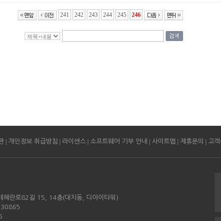
241
242
243
244
245
246
|
|
|
|
|
|
관
개인정보 취급방침
라이센스
소프트웨어 기부 안내
사이트맵
제휴문의
고객
테헤란로82길 15, 14층(대치동, 디아이타워)
30865
6