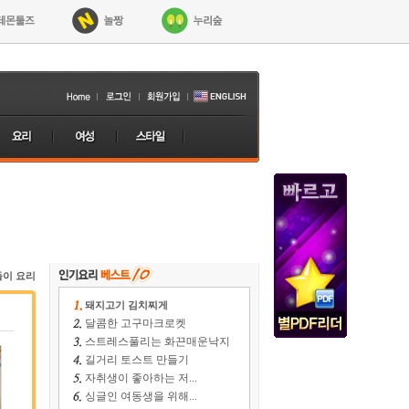
들이 요리
돼지고기 김치찌게
달콤한 고구마크로켓
스트레스풀리는 화끈매운낙지
길거리 토스트 만들기
자취생이 좋아하는 저...
싱글인 여동생을 위해...