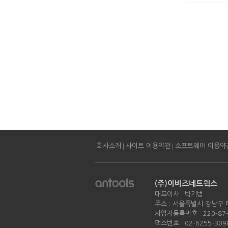
|
|
회사소개
사이트 이용약관
소프트웨어 이용약
(주)이비즈네트웍스
대표이사 : 박기범
주소 : 서울특별시 강남구 
사업자등록번호 : 220-87-
팩스번호 : 02-6255-309