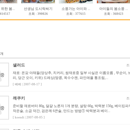
위한 봄...
선생님 도시락싸기
소풍가는 아이와 ...
아이들의 봄소풍 ...
414517
조회 :
390026
조회 :
377615
조회 :
368423
개
샐러드
조
재료: 온갖 야채들(양상추, 치커리, 쌈재료중 일부 사실은 이름모름 , 무순이,
리, 당근 오이, 키위) 드레싱(땅콩, 옥수수캔, 파인애플 통조림,...
[ 베베 | 2007-08-17 ]
깨쿠키
조
준비할 재료버터 80g, 달걀 노른자 1개 분량, 설탕 60g, 박력분 150g, 베이킹파
작은술, 소금 약간, 검은깨 6큰술, 만드는 방법① 박력분과 베이...
[ koendi | 2007-08-05 ]