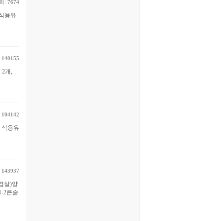
회:
7674
·식용유
:
140155
2개,
:
104142
, 식용유
:
143937
겹살)양
1-2큰술