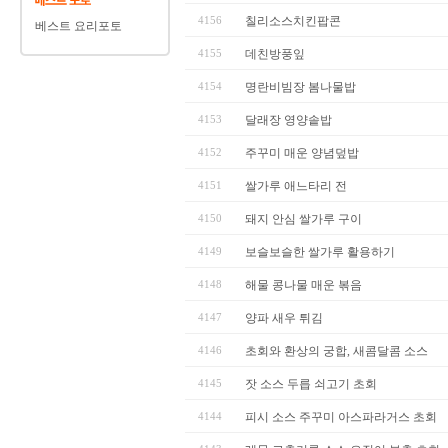
4156
칠리소스치킨팝콘
베스트 요리포토
4155
데친방풍잎
4154
명란비빔장 봄나물밥
4153
달래장 영양솥밥
4152
주꾸미 매운 양념덮밥
4151
쌀가루 애느타리 전
4150
돼지 안심 쌀가루 구이
4149
보슬보슬한 쌀가루 활용하기
4148
해물 콩나물 매운 볶음
4147
양파 새우 튀김
4146
초회와 환상의 궁합, 새콤달콤 소스
4145
잣 소스 두릅 쇠고기 초회
4144
피시 소스 주꾸미 아스파라거스 초회