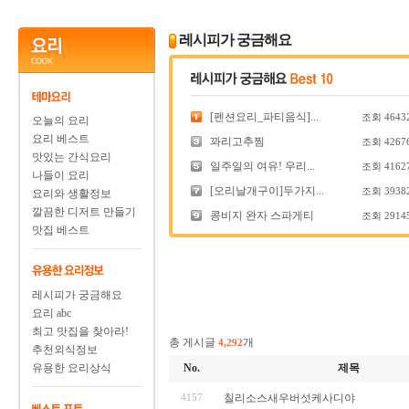
레시피가 궁금해요
[펜션요리_파티음식]...
조회
4643
오늘의 요리
요리 베스트
꽈리고추찜
조회
4267
맛있는 간식요리
일주일의 여유! 우리...
조회
4162
나들이 요리
[오리날개구이]두가지...
조회
3938
요리와 생활정보
깔끔한 디저트 만들기
콩비지 완자 스파게티
조회
2914
맛집 베스트
레시피가 궁금해요
요리 abc
최고 맛집을 찾아라!
총 게시글
개
4,292
추천외식정보
유용한 요리상식
No.
제목
4157
칠리소스새우버섯케사디야