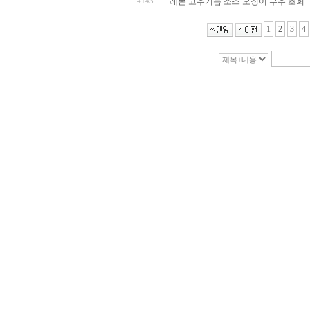
4143
레몬 고추기름 소스 오징어 부추 초회
1
2
3
4