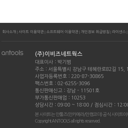
|
|
|
|
|
회사소개
사이트 이용약관
소프트웨어 이용약관
개인정보 취급방침
라이센스
(주)이비즈네트웍스
대표이사 : 박기범
주소 : 서울특별시 강남구 테헤란로82길 15, 
사업자등록번호 : 220-87-30865
팩스번호 : 02-6255-3096
통신판매신고 : 강남 - 11501호
부가통신판매업 : 10253
상담시간 : 09:00 ~ 18:00 / 점심시간 : 12:
본 사이트는 안툴즈(안카메라/안캠코더) 공식 사이트이
Copyright ANTOOLS all rights reserved.