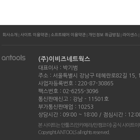
|
|
|
|
|
회사소개
사이트 이용약관
소프트웨어 이용약관
개인정보 취급방침
라이센스
(주)이비즈네트웍스
대표이사 : 박기범
주소 : 서울특별시 강남구 테헤란로82길 15, 
사업자등록번호 : 220-87-30865
팩스번호 : 02-6255-3096
통신판매신고 : 강남 - 11501호
부가통신판매업 : 10253
상담시간 : 09:00 ~ 18:00 / 점심시간 : 12:
본 사이트는 안툴즈(안카메라/안캠코더) 공식 사이트이
Copyright ANTOOLS all rights reserved.