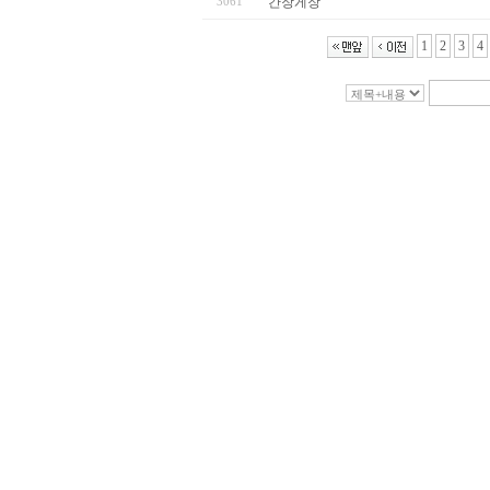
3061
간장게장
1
2
3
4