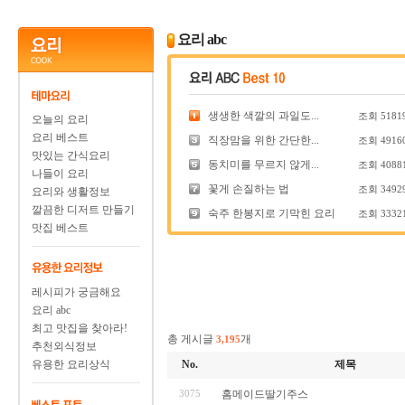
요리 abc
생생한 색깔의 과일도...
조회
5181
오늘의 요리
요리 베스트
직장맘을 위한 간단한...
조회
4916
맛있는 간식요리
동치미를 무르지 않게...
조회
4088
나들이 요리
꽃게 손질하는 법
조회
3492
요리와 생활정보
깔끔한 디저트 만들기
숙주 한봉지로 기막힌 요리
조회
3332
맛집 베스트
레시피가 궁금해요
요리 abc
최고 맛집을 찾아라!
총 게시글
개
3,195
추천외식정보
유용한 요리상식
No.
제목
3075
홈메이드딸기주스