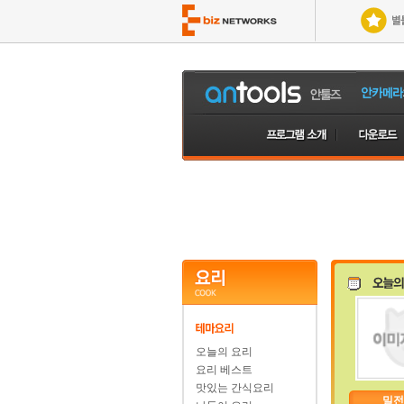
오늘의 요리
요리 베스트
맛있는 간식요리
밀전