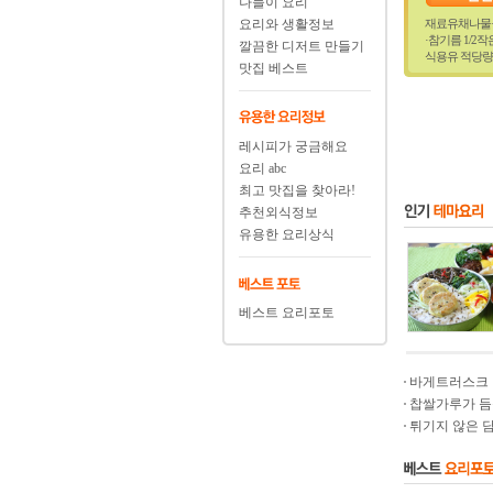
나들이 요리
요리와 생활정보
재료유채나물·취
·참기름 1/2
깔끔한 디저트 만들기
식용유 적당량..
맛집 베스트
레시피가 궁금해요
요리 abc
최고 맛집을 찾아라!
추천외식정보
유용한 요리상식
베스트 요리포토
바게트러스크
찹쌀가루가 듬뿍
튀기지 않은 