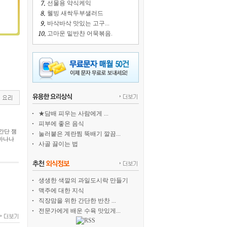
선물용 약식케익
웰빙 새싹두부샐러드
바삭바삭 맛있는 고구...
고마운 밑반찬 어묵볶음.
★담배 피우는 사람에게 ...
피부에 좋은 음식
간단 잼
눌러붙은 계란찜 뚝배기 깔끔...
 바나나
사골 끓이는 법
생생한 색깔의 과일도시락 만들기
맥주에 대한 지식
직장맘을 위한 간단한 반찬 ...
전문가에게 배운 수육 맛있게...