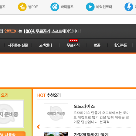
오므라이스
오므라이스 만들기 오므라이스는 토마
토 케찹으로 밥의 간을 맞줘 계란을 덮
어준 덥밥입니다. 본격적...
병 나물쌈
간장게장짜지 않게 ...