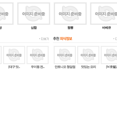
안동찜닭만드는법.
안동찜닭만드는법~☆ 재료 : 닭한마리
(볶음용), 양파1개, 당근반개, 감자3개,
파2쪽, 당...
탕
삼합
짬뽕
바베큐
[쭈꾸미 볶음 요리...
[쭈꾸미 볶음 요리법] 쭈꾸미와 삼겹살
의 조화, 쭈삼볶음~~ 지난주 주말을 맞
아 어머니와 함께 ...
버섯전~ 추석요리,...
명절이면 꼭 만들게 되는 전... 잘 먹지
않아도 빠뜨리기는 애매하고 일도 많은
[대구 맛...
우이동 전...
안토니오 청담점
맛있는 요리
[W호텔]..
요리이지요 저희집...
뜨끈한 사골우거지국
울 막둥이가 좋아해서 사골을 자주 끓
인답니다.. 이번에 끓인 사골은 인기가
없길래.. 육수를...
맥주 안주에 Goo...
※ 준비할 재료(꼬치 7개 분량 기준)-
베이컨 14장, 비엔나 소세지 7개, 방울
토마토 7개...
찬밥이 남았다면 이...