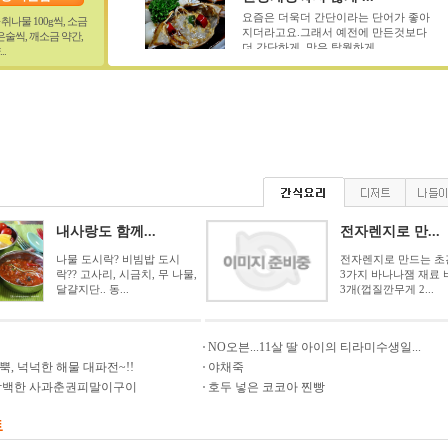
요즘은 더욱더 간단이라는 단어가 좋아
나물 100g씩, 소금
지더라고요.그래서 예전에 만든것보다
작은술씩, 깨소금 약간,
더 간단하게..맛은 탁월하게...
.
두부로 만든 웰빙 ...
요리재료 부(큰 것 2분의 1모), 다진 쇠
고기(1컵-100g), 녹말가루(2), 달걀(작
은 것 ...
저녁 반찬은 요거 ...
굿모닝~~~좋은 하루 시작하셨지요~~
며칠째 그리 비가 오더니~ 오늘은 너무
도 청명한 하늘에...
내사랑도 함께...
전자렌지로 만...
동치미 담그기
겨울 동치미 담그는 방법과 재료 소개
나물 도시락? 비빔밥 도시
전자렌지로 만드는 초
합니다.무는 넘 크지 않은 것을 선택. 단
락?? 고사리, 시금치, 무 나물,
3가지 바나나잼 재료
단하고 무청이 싱싱한...
달걀지단.. 동...
3개(껍질깐무게 2...
아이를 위한 엄마표...
NO오븐...11살 딸 아이의 티라미수생일...
var allblet_id = 135998, allblet_type =
, 넉넉한 해물 대파전~!!
야채죽
4;
담백한 사과춘권피말이구이
호두 넣은 코코아 찐빵
갈비집에 나오는 무...
갈비집 가면 나오는 무물김치 맛있죠?
식당에서 만들땐 뉴슈가 또는 사이다가
들어가는 경우가 있는데요....