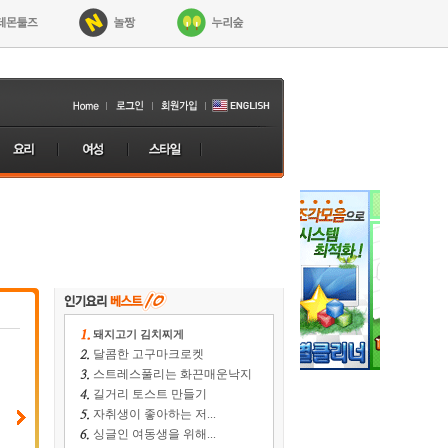
돼지고기 김치찌게
달콤한 고구마크로켓
스트레스풀리는 화끈매운낙지
길거리 토스트 만들기
자취생이 좋아하는 저...
싱글인 여동생을 위해...