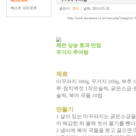
베스트 요리포토
글쓴이:
크티
| 날짜: 2014-05-28
http://cook.ancamera.co.kr/view.php?cate
체온 상승 효과 만점
우거지 추어탕
재료
미꾸라지 300g, 우거지 200g, 부추
루·참치액젓 1작은술씩, 굵은소금·
술씩, 북어 국물 10컵
만들기
1 살아 있는 미꾸라지는 굵은소금을
어 해감한 뒤 물에 씻어 물기를 뺀다
2 냄비에 북어 국물을 붓고 끓으면 