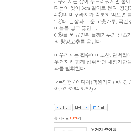
3 우거지는 삶아 부드러워지면 물에
다듬어 씻어 3cm 길이로 썬다. 청
4 ②의 미꾸라지가 충분히 익으면 
5 ④에 된장과 고운 고춧가루, 국간
마늘을 넣고 끓인다.
6 ⑤를 푹 끓인뒤 들깨가루와 산초
와 청양고추를 올린다.
미꾸라지는 필수아미노산, 단백질이
우거지와 함께 섭취하면 내장기관을
과를 발휘한다.
＜■진행 / 이다혜(객원기자) ■사진 
아, 02-6384-5252)＞
총 게시글
개
1,476
우거지 추어탕