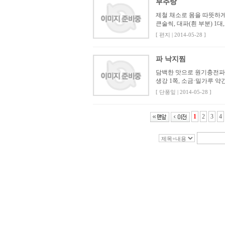
부추탕
제철 채소로 몸을 따뜻하게부
큰술씩, 대파(흰 부분) 1대,
[ 편지 | 2014-05-28 ]
파 낙지찜
담백한 맛으로 원기충전파 낙
생강 1쪽, 소금·밀가루 약
[ 단풍잎 | 2014-05-28 ]
1
2
3
4