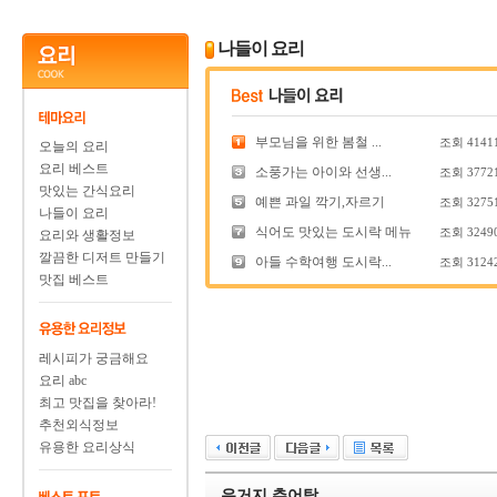
나들이 요리
부모님을 위한 봄철 ...
조회
4141
오늘의 요리
요리 베스트
소풍가는 아이와 선생...
조회
3772
맛있는 간식요리
예쁜 과일 깍기,자르기
조회
3275
나들이 요리
식어도 맛있는 도시락 메뉴
조회
3249
요리와 생활정보
깔끔한 디저트 만들기
아들 수학여행 도시락...
조회
3124
맛집 베스트
레시피가 궁금해요
요리 abc
최고 맛집을 찾아라!
추천외식정보
유용한 요리상식
우거지 추어탕