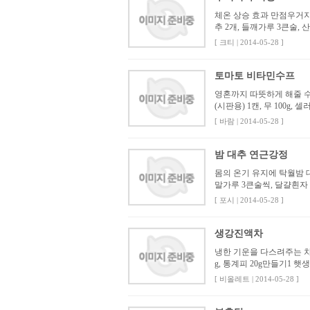
체온 상승 효과 만점우거지 추
추 2개, 들깨가루 3큰술,
[ 크티 | 2014-05-28 ]
토마토 비타민수프
영혼까지 따뜻하게 해줄 
(시판용) 1캔, 무 100g, 셀
[ 바람 | 2014-05-28 ]
밤 대추 연근강정
몸의 온기 유지에 탁월밤 대
말가루 3큰술씩, 달걀흰자 
[ 포시 | 2014-05-28 ]
생강진액차
냉한 기운을 다스려주는 차
g, 통계피 20g만들기1 햇
[ 비올레트 | 2014-05-28 ]