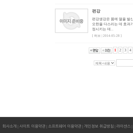
편강
편강생강은 몸에 열을 발산
오한을 다스리는 데 효과가
정시키는 데...
[ 허브 | 2014-05-28 ]
1
2
3
4
|
|
|
|
|
회사소개
사이트 이용약관
소프트웨어 이용약관
개인정보 취급방침
라이센스