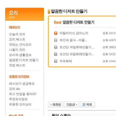
깔끔한 디저트 만들기
이탈리아식 감자뇨끼
조회
4311
오늘의 요리
요리 베스트
와인과 음식 - 어울...
조회
4267
맛있는 간식요리
초간단 과일화채만들기...
조회
3662
나들이 요리
초간단 과일화채만들기...
조회
3432
요리와 생활정보
깔끔한 디저트 만들기
우유화채
조회
2542
맛집 베스트
레시피가 궁금해요
요리 abc
최고 맛집을 찾아라!
추천외식정보
유용한 요리상식
퐁당 쇼콜라