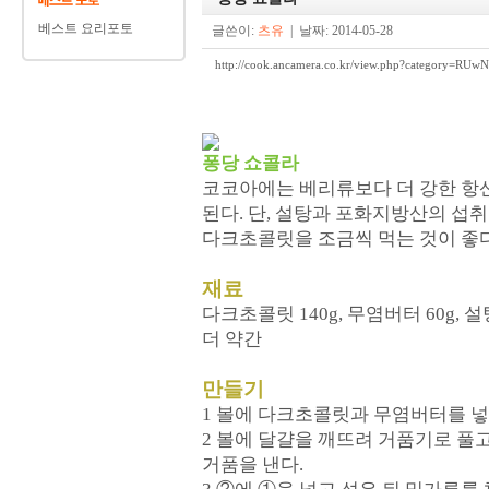
베스트 요리포토
글쓴이:
츠유
| 날짜: 2014-05-28
http://cook.ancamera.co.kr/view.php?category
퐁당 쇼콜라
코코아에는 베리류보다 더 강한 항산
된다. 단, 설탕과 포화지방산의 섭취
다크초콜릿을 조금씩 먹는 것이 좋다
재료
다크초콜릿 140g, 무염버터 60g, 설
더 약간
만들기
1 볼에 다크초콜릿과 무염버터를 넣
2 볼에 달걀을 깨뜨려 거품기로 풀
거품을 낸다.