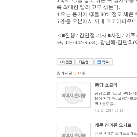
3 ②에 ①을 넣고 섞은 뒤 밀가루
록 최대한 빨리 고루 섞는다.
4 오븐 용기에 ③을 80% 정도 채운 
5 ④를 오븐에서 꺼내 코코아파우더
＜■진행 / 김민정 기자 ■사진 / 이주
a+, 02-3444-9634), 강신혜·김민
총 게시글
개
1,542
퐁당 쇼콜라
퐁당 쇼콜라코코아에는 베리
움이 된다. 단, 설탕과 
크초콜릿을...
[ 츠유 | 2014-05-28 ]
레몬 견과류 요거트
레몬 견과류 요거트요거트