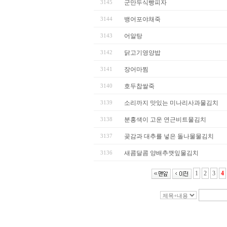
3145
군만두식빵피자
3144
뱅어포야채죽
3143
어알탕
3142
닭고기영양밥
3141
장어마찜
3140
호두찹쌀죽
3139
소리까지 맛있는 미나리사과물김치
3138
분홍색이 고운 연근비트물김치
3137
곶감과 대추를 넣은 돌나물물김치
3136
새콤달콤 양배추깻잎물김치
1
2
3
4