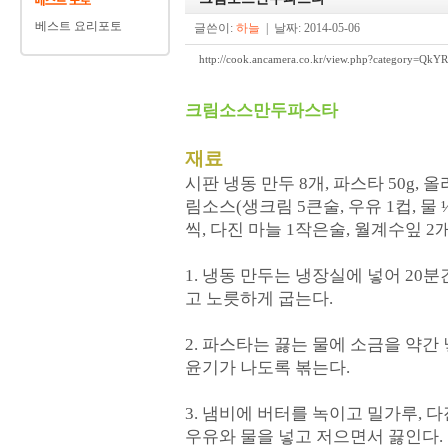
베스트 요리포토
글쓴이:
하늘
| 날짜: 2014-05-06
http://cook.ancamera.co.kr/view.php?category
크림소스만두파스타
재료
시판 냉동 만두 8개, 파스타 50g,
림소스(생크림 5큰술, 우유 1컵, 물
씩, 다진 마늘 1작은술, 월계수잎 2
1. 냉동 만두는 냉장실에 넣어 20
고 노릇하게 굽는다.
2. 파스타는 끓는 물에 소금을 약간
윤기가 나도록 볶는다.
3. 냄비에 버터를 녹이고 밀가루, 
우유와 물을 넣고 저으면서 끓인다.