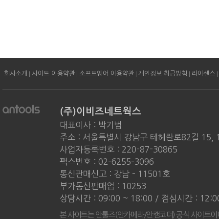
|
|
|
|
|
회사소개
사이트 이용약관
소프트웨어 이용약관
개인정보 취급방침
라이센스
(주)이비즈네트웍스
대표이사 : 박기범
주소 : 서울특별시 강남구 테헤란로82길 15, 
사업자등록번호 : 220-87-30865
팩스번호 : 02-6255-3096
통신판매신고 : 강남 - 11501호
부가통신판매업 : 10253
상담시간 : 09:00 ~ 18:00 / 점심시간 : 12:
본 사이트는 안툴즈(안카메라/안캠코더) 공식 사이트이