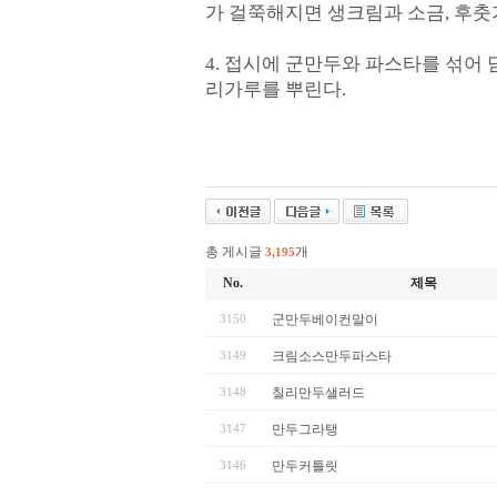
가 걸쭉해지면 생크림과 소금, 후춧
4. 접시에 군만두와 파스타를 섞어
리가루를 뿌린다.
총 게시글
개
3,195
No.
제목
3150
군만두베이컨말이
3149
크림소스만두파스타
3148
칠리만두샐러드
3147
만두그라탱
3146
만두커틀릿