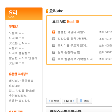
요리 abc
생생한 색깔의 과일도...
조회
5179
오늘의 요리
요리 베스트
직장맘을 위한 간단한...
조회
4914
맛있는 간식요리
동치미를 무르지 않게...
조회
4085
나들이 요리
꽃게 손질하는 법
조회
3491
요리와 생활정보
깔끔한 디저트 만들기
숙주 한봉지로 기막힌 요리
조회
3330
맛집 베스트
레시피가 궁금해요
요리 abc
최고 맛집을 찾아라!
추천외식정보
유용한 요리상식
크림소스만두파스타