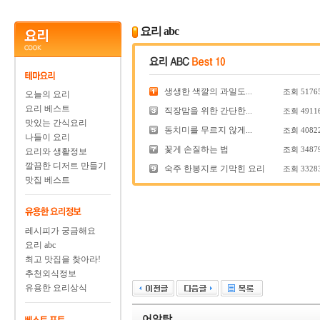
요리 abc
생생한 색깔의 과일도...
조회
5176
오늘의 요리
요리 베스트
직장맘을 위한 간단한...
조회
4911
맛있는 간식요리
동치미를 무르지 않게...
조회
4082
나들이 요리
꽃게 손질하는 법
조회
3487
요리와 생활정보
깔끔한 디저트 만들기
숙주 한봉지로 기막힌 요리
조회
3328
맛집 베스트
레시피가 궁금해요
요리 abc
최고 맛집을 찾아라!
추천외식정보
유용한 요리상식
어알탕