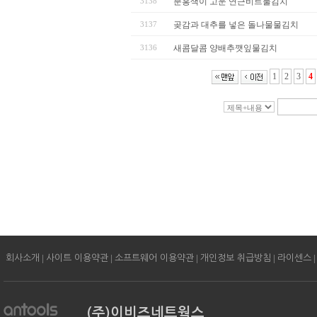
3138
분홍색이 고운 연근비트물김치
3137
곶감과 대추를 넣은 돌나물물김치
3136
새콤달콤 양배추깻잎물김치
1
2
3
4
|
|
|
|
|
회사소개
사이트 이용약관
소프트웨어 이용약관
개인정보 취급방침
라이센스
(주)이비즈네트웍스