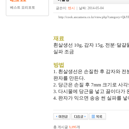
베스트 요리포토
글쓴이:
텐시
| 날짜: 2014-05-04
http://cook.ancamera.co.kr/view.php?category
재료
흰살생선 10g, 감자 15g, 전분·달걀물
실파 조금
방법
1. 흰살생선은 손질한 후 감자와 
완자를 만든다.
2. 당근은 손질 후 7mm 크기로 사
3. 다시물에 당근을 넣고 끓이다가 
4. 완자가 익으면 송송 썬 실파를 넣
총 게시글
개
3,195