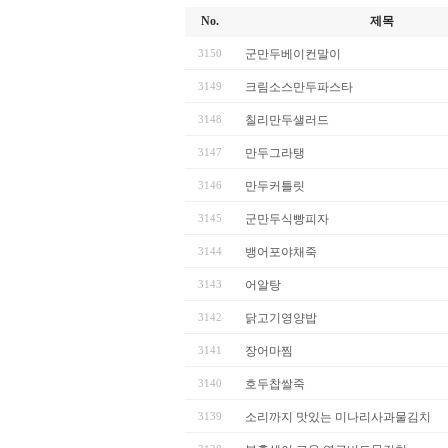
No.
제목
3150
군만두베이컨말이
3149
크림소스만두파스타
3148
칠리만두샐러드
3147
만두그라탱
3146
만두커틀릿
3145
군만두식빵피자
3144
뱅어포야채죽
3143
어알탕
3142
닭고기영양밥
3141
장어마찜
3140
호두찹쌀죽
3139
소리까지 맛있는 미나리사과물김치