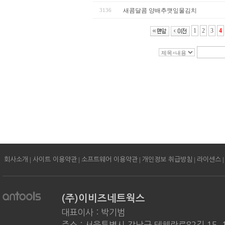
3136
새콤달콤 양배추깻잎물김치
1
2
3
4
|
|
|
|
|
회사소개
사이트 이용약관
소프트웨어 이용약관
개인정보 취급방침
라이센스
(주)이비즈네트웍스
대표이사 : 박기범
주소 : 서울특별시 강남구 테헤란로82길 15, 