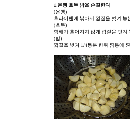
1.은행 호두 밤을 손질한다
(은행)
후라이팬에 볶아서 껍질을 벗겨 놓
(호두)
형태가 흩어지지 않게 껍질을 벗겨
(밤)
껍질을 벗겨 1/4등분 한뒤 찜통에 