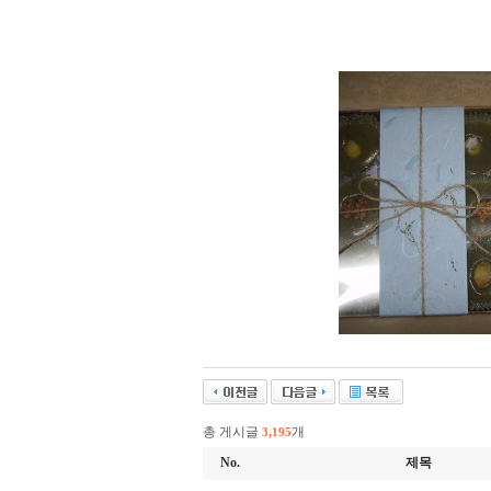
총 게시글
개
3,195
No.
제목