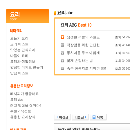
요리 abc
생생한 색깔의 과일도...
조회
5179
오늘의 요리
요리 베스트
직장맘을 위한 간단한...
조회
4914
맛있는 간식요리
동치미를 무르지 않게...
조회
4085
나들이 요리
꽃게 손질하는 법
조회
3490
요리와 생활정보
깔끔한 디저트 만들기
숙주 한봉지로 기막힌 요리
조회
3330
맛집 베스트
레시피가 궁금해요
요리 abc
최고 맛집을 찾아라!
추천외식정보
유용한 요리상식
녹차 팥 양갱 만드는법~