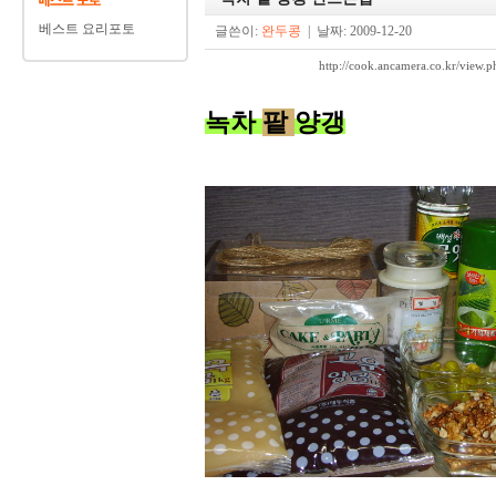
베스트 요리포토
글쓴이:
완두콩
| 날짜: 2009-12-20
http://cook.ancamera.co.kr/v
녹차
팥
양갱