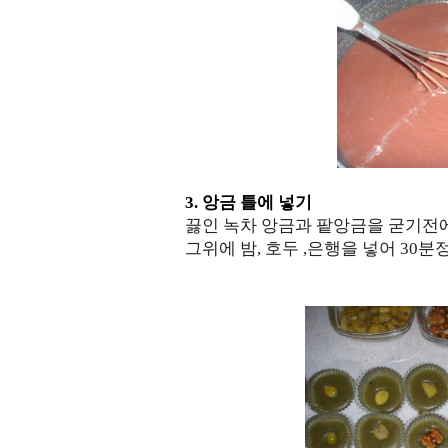
3. 앙금 틀에 넣기
끓인 녹차 앙금과 팥앙금을 굳기전
그위에 밤, 호두 ,은행을 넣어 30분