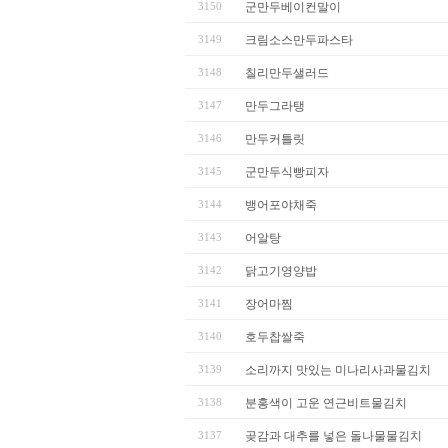
3150
군만두베이컨말이
3149
크림소스만두파스타
3148
칠리만두샐러드
3147
만두그라탱
3146
만두커틀릿
3145
군만두식빵피자
3144
뱅어포야채죽
3143
어알탕
3142
닭고기영양밥
3141
장어마찜
3140
호두찹쌀죽
3139
소리까지 맛있는 미나리사과물김치
3138
분홍색이 고운 연근비트물김치
3137
곶감과 대추를 넣은 돌나물물김치