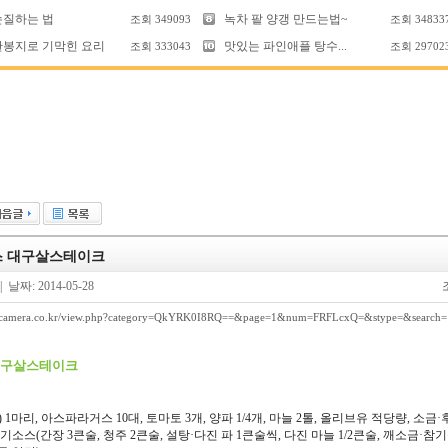
손질하는 법
녹차 팥 양갱 만드는법~
조회
349093
조회
34833
한봉지로 기막힌 요리
맛있는 파인애플 탕수...
조회
333043
조회
29702
 대구살스테이크
| 날짜: 2014-05-28
.ancamera.co.kr/view.php?category=QkYRK0I8RQ==&page=1&num=FRFLcxQ=&stype=&search=
대구살스테이크
 1마리, 아스파라거스 10대, 토마토 3개, 양파 1/4개, 마늘 2톨, 올리브유 적당량, 소금
기소스(간장 3큰술, 청주 2큰술, 설탕·다진 파 1큰술씩, 다진 마늘 1/2큰술, 깨소금·참기