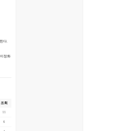
힌다.
선·이정화
조회
11
6