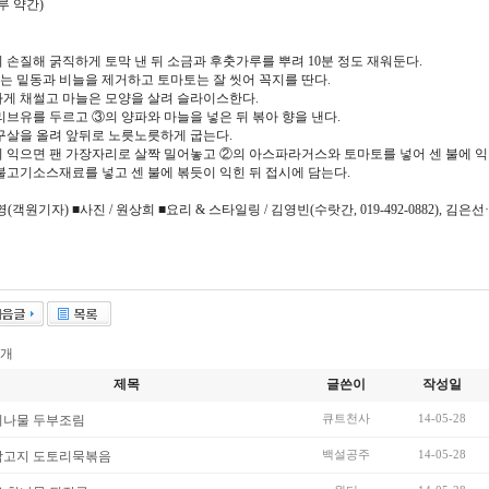
루 약간)
이 손질해 굵직하게 토막 낸 뒤 소금과 후춧가루를 뿌려 10분 정도 재워둔다.
는 밑동과 비늘을 제거하고 토마토는 잘 씻어 꼭지를 딴다.
하게 채썰고 마늘은 모양을 살려 슬라이스한다.
올리브유를 두르고 ③의 양파와 마늘을 넣은 뒤 볶아 향을 낸다.
대구살을 올려 앞뒤로 노릇노릇하게 굽는다.
이 익으면 팬 가장자리로 살짝 밀어놓고 ②의 아스파라거스와 토마토를 넣어 센 불에 익
 불고기소스재료를 넣고 센 불에 볶듯이 익힌 뒤 접시에 담는다.
(객원기자) ■사진 / 원상희 ■요리 & 스타일링 / 김영빈(수랏간, 019-492-0882), 김은
개
제목
글쓴이
작성일
큐트천사
14-05-28
지나물 두부조림
백설공주
14-05-28
박고지 도토리묵볶음