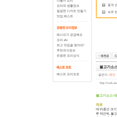
나들이 요리
꽃게 
요리와 생활정보
깔끔한 디저트 만들기
숙주 
맛집 베스트
레시피가 궁금해요
요리 abc
최고 맛집을 찾아라!
추천외식정보
유용한 요리상식
불고기소스
베스트 요리포토
글쓴이:
레인
http://cook
불고기소스 
재료
대구(중간 크기)
루 약간씩, 불고