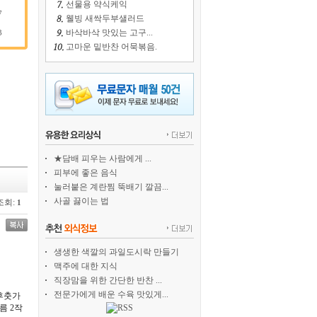
선물용 약식케익
7
웰빙 새싹두부샐러드
바삭바삭 맛있는 고구...
3
고마운 밑반찬 어묵볶음.
★담배 피우는 사람에게 ...
피부에 좋은 음식
눌러붙은 계란찜 뚝배기 깔끔...
사골 끓이는 법
조회:
1
생생한 색깔의 과일도시락 만들기
맥주에 대한 지식
직장맘을 위한 간단한 반찬 ...
전문가에게 배운 수육 맛있게...
·후춧가
름 2작