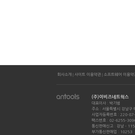
|
|
회사소개
사이트 이용약관
소프트웨어 이용약
(주)이비즈네트웍스
대표이사 : 박기범
주소 : 서울특별시 강남구 
사업자등록번호 : 220-87-
팩스번호 : 02-6255-309
통신판매신고 : 강남 - 11
부가통신판매업 : 10253