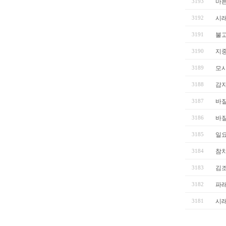
3193
마른
3192
시
3191
불
3190
지
3189
모시
3188
감
3187
바
3186
바
3185
일요
3184
참
3183
김
3182
파
3181
시