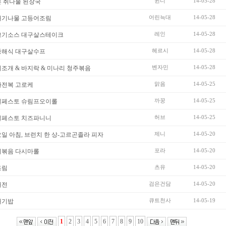
윈디
14-05-28
 취나물 된장국
어린늑대
14-05-28
래기나물 고등어조림
레인
14-05-28
고기소스 대구살스테이크
헤르시
14-05-28
중해식 대구살수프
벤자민
14-05-28
조개 & 바지락 & 미나리 청주볶음
맑음
14-05-25
자전복 고로케
까꿍
14-05-25
질페스토 슈림프오이롤
허브
14-05-25
질페스토 치즈파니니
제니
14-05-20
일 아침, 브런치 한 상-고르곤졸라 피자
포라
14-05-20
치볶음 다시마롤
츠유
14-05-20
조림
검은건담
14-05-20
래전
큐트천사
14-05-19
래기밥
1
2
3
4
5
6
7
8
9
10