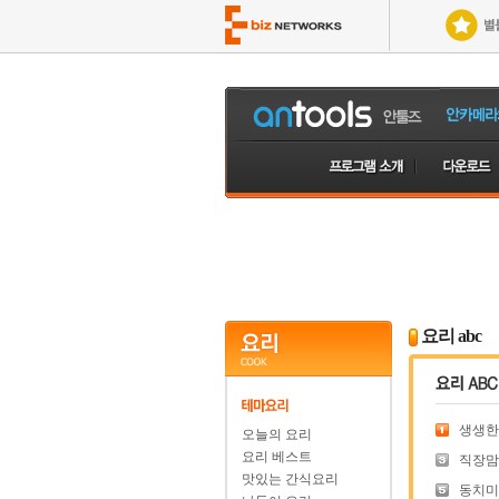
요리 abc
생생한 
오늘의 요리
요리 베스트
직장맘을
맛있는 간식요리
동치미를