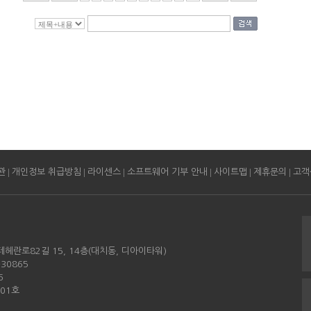
|
|
|
|
|
|
관
개인정보 취급방침
라이센스
소프트웨어 기부 안내
사이트맵
제휴문의
고객
테헤란로82길 15, 14층(대치동, 디아이타워)
30865
6
501호