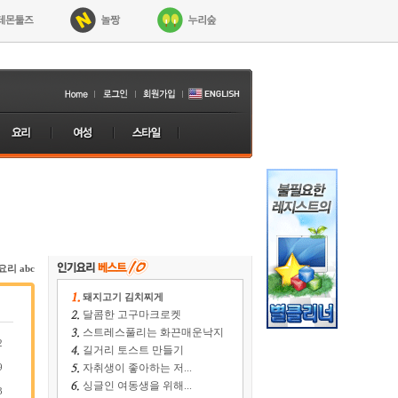
요리 abc
돼지고기 김치찌게
달콤한 고구마크로켓
스트레스풀리는 화끈매운낙지
2
길거리 토스트 만들기
9
자취생이 좋아하는 저...
싱글인 여동생을 위해...
3