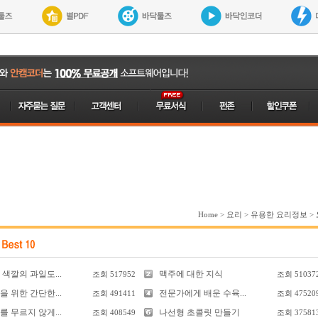
Home
>
요리
>
유용한 요리정보
>
색깔의 과일도...
맥주에 대한 지식
조회
517952
조회
51037
 위한 간단한...
전문가에게 배운 수육...
조회
491411
조회
47520
 무르지 않게...
나선형 초콜릿 만들기
조회
408549
조회
37581