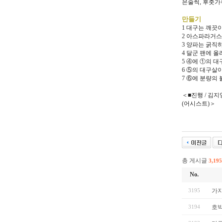
은술씩, 후춧가
만들기
1 대구는 깨끗
2 아스파라거스
3 양파는 굵직
4 달군 팬에 
5 ④에 ①의 
6 ⑤의 대구살
7 ⑥에 분량의
＜■진행 / 김지영
(어시스트)＞
총 게시글
3,195
No.
3195
가
3194
호